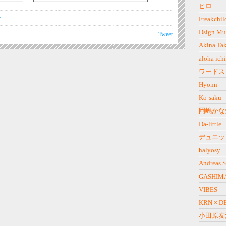
ヒロ
ル
Freakchil
Dsign Mu
Tweet
Akina Ta
aloha ich
ワードス
Hyonn
Ko-saku
岡嶋かな
Da-little
デュエッ
halyosy
Andreas S
GASHIMA
VIBES
KRN × D
小田原友