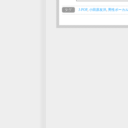
J-POP
,
小田原友洋
,
男性ボーカ