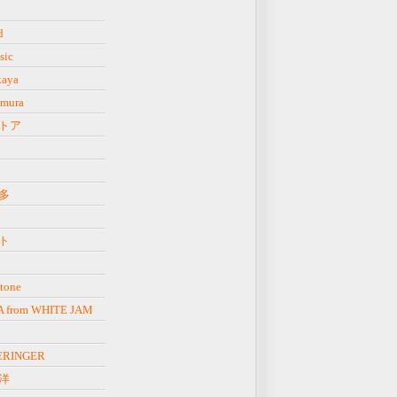
d
sic
kaya
imura
トア
多
ト
tone
 from WHITE JAM
ERINGER
洋