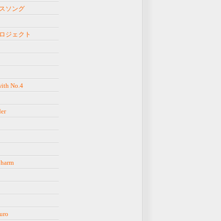
スソング
ロジェクト
ith No.4
er
Charm
uro