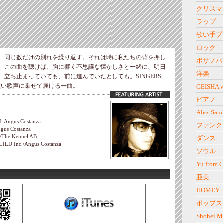
クリスマ
ラップ
歌い手プ
ロック
、同じ数だけの別れを繰り返す。それは時に私たちの背を押し
ボサノバ
、この曲を聴けば、胸に響く不思議な懐かしさと一緒に、明日
洋楽
立ち止まっていても、前に進んでいたとしても。SINGERS
力強い歌声に乗せて届ける一曲。
GEISHA w
ピアノ
Alex Sand
, Angus Costanza
ファンク
ngus Costanza
./The Kennel AB
ダンス
ILD Inc./Angus Costanza
ソウル
Yu from 
亜美
HOMEY
ポップス
Shohei M