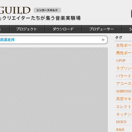
 小田原友洋
女性ボー
男性ボー
J-POP
ラブソン
バラード
アコース
SHIROSE
高宮マキ
エレクト
キッチン
HOEN
R&B