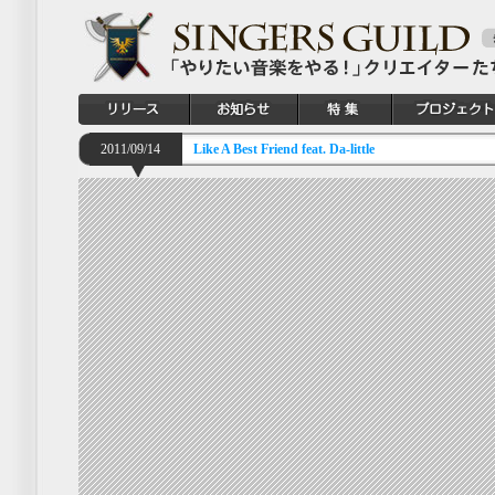
2011/09/14
Like A Best Friend feat. Da-little