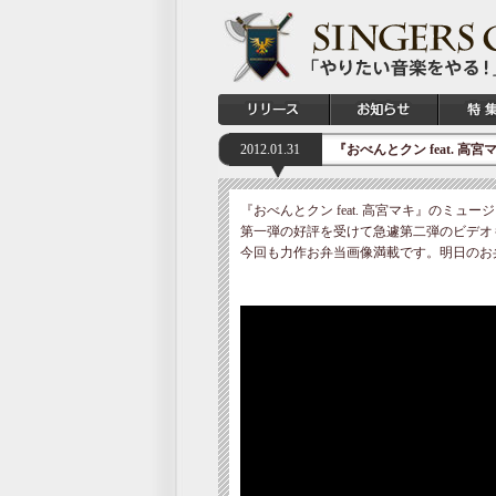
2012.01.31
『おべんとクン feat. 高
『おべんとクン feat. 高宮マキ』のミュ
第一弾の好評を受けて急遽第二弾のビデオ
今回も力作お弁当画像満載です。明日のお