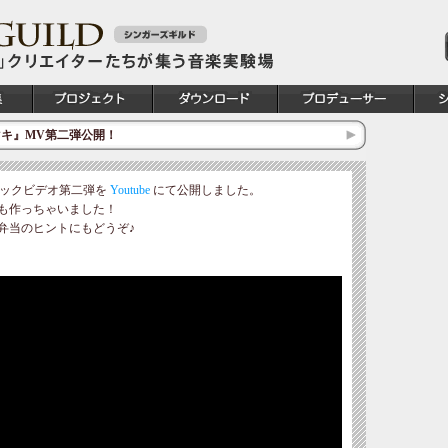
宮マキ』MV第二弾公開！
ージックビデオ第二弾を
Youtube
にて公開しました。
も作っちゃいました！
弁当のヒントにもどうぞ♪